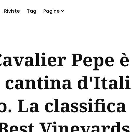
Riviste
Tag
Pagine
a
avalier Pepe è
 cantina d'Itali
. La classifica 
Best Vineyards