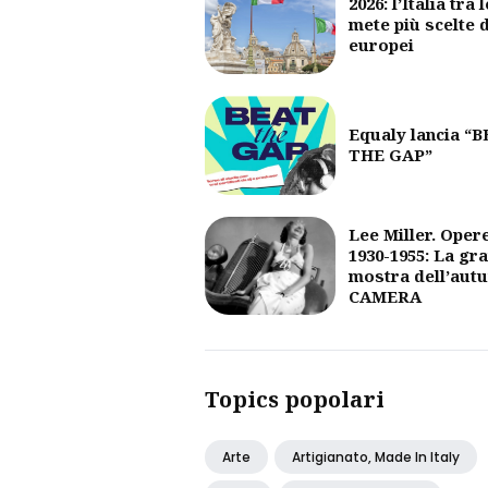
2026: l’Italia tra l
mete più scelte 
europei
Equaly lancia “
THE GAP”
Lee Miller. Oper
1930-1955: La gr
mostra dell’aut
CAMERA
Topics popolari
Arte
Artigianato, Made In Italy