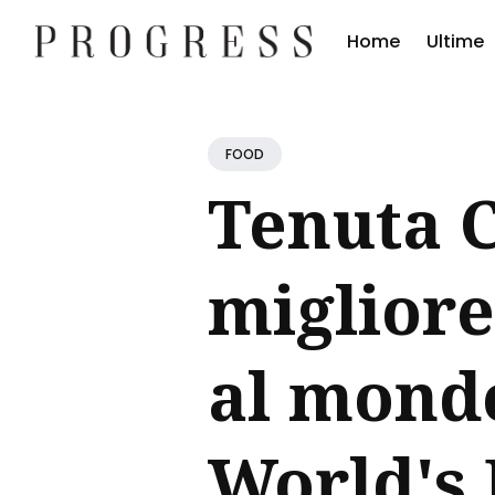
Home
Ultime
Cerc
Blog
FOOD
Tenuta C
migliore
al mondo
World's 