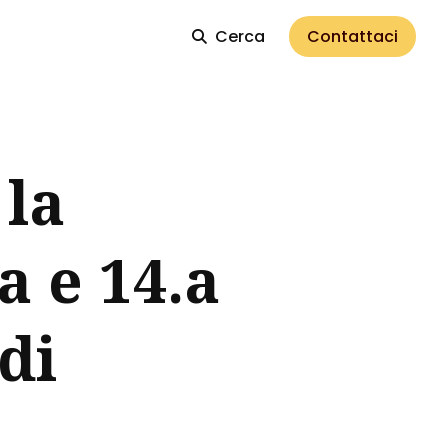
Cerca
Contattaci
 la
a e 14.a
di