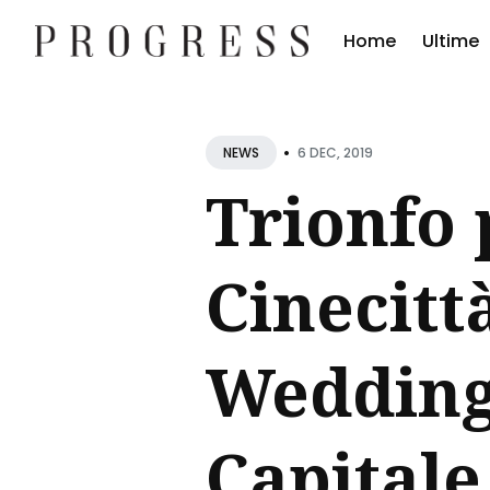
Home
Ultime
Cerc
•
Blog
6 DEC, 2019
NEWS
Trionfo 
Cinecitt
Wedding 
Capitale