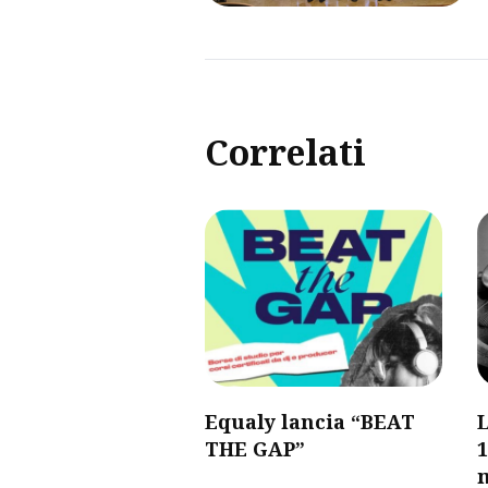
Correlati
Equaly lancia “BEAT
L
THE GAP”
1