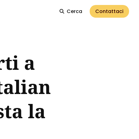
Cerca
Contattaci
ti a
talian
ta la