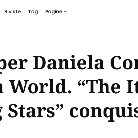
Riviste
Tag
Pagine
a
per Daniela Cor
à World. “The I
Stars” conquis