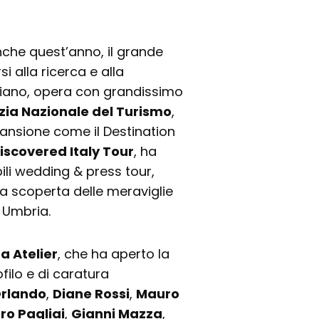
nche quest’anno, il grande
i alla ricerca e alla
aliano, opera con grandissimo
zia Nazionale del Turismo
,
ansione come il Destination
iscovered Italy Tour
, ha
li wedding & press tour,
la scoperta delle meraviglie
 Umbria.
a Atelier
, che ha aperto la
ofilo e di caratura
Orlando
,
Diane Rossi
,
Mauro
ro Pagliai
,
Gianni Mazza
,