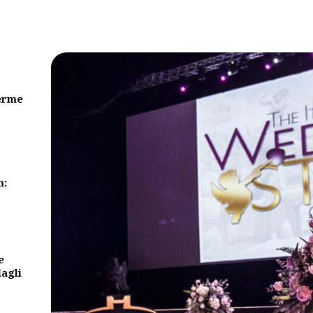
erme
m:
e
dagli