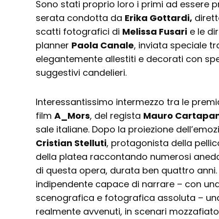
Sono stati proprio loro i primi ad essere p
serata condotta da
Erika Gottardi,
dirett
scatti fotografici di
Melissa Fusari
e le di
planner
Paola Canale
, inviata speciale tra
elegantemente allestiti e decorati con spet
suggestivi candelieri.
Interessantissimo intermezzo tra le premia
film
A_Mors
, del regista
Mauro Cartapan
sale italiane. Dopo la proiezione dell’emozi
Cristian Stelluti
, protagonista della pelli
della platea raccontando numerosi aneddot
di questa opera, durata ben quattro anni
indipendente capace di narrare – con una
scenografica e fotografica assoluta – una 
realmente avvenuti, in scenari mozzafiato,