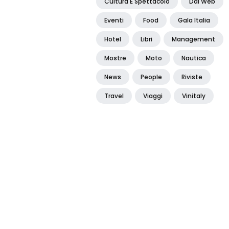
Cultura E Spettacolo
Dal Web
Eventi
Food
Gala Italia
Hotel
Libri
Management
Mostre
Moto
Nautica
News
People
Riviste
Travel
Viaggi
Vinitaly