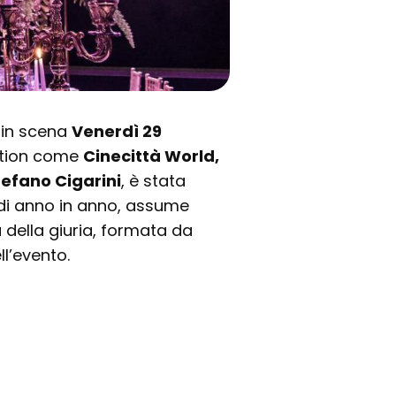
 in scena
Venerdì 29
cation come
Cinecittà World,
tefano Cigarini
, è stata
di anno in anno, assume
della giuria, formata da
ll’evento.