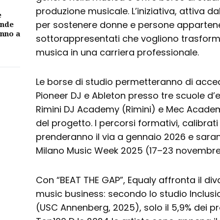
produzione musicale. L’iniziativa, attiva da
e
per sostenere donne e persone appartene
ande
unno a
sottorappresentati che vogliono trasform
musica in una carriera professionale.
Le borse di studio permetteranno di accede
Pioneer DJ e Ableton presso tre scuole d’
Rimini DJ Academy (Rimini) e Mec Academy 
del progetto. I percorsi formativi, calibrati 
prenderanno il via a gennaio 2026 e sara
Milano Music Week 2025 (17–23 novembre
Con “BEAT THE GAP”, Equaly affronta il div
music business: secondo lo studio Inclusi
(USC Annenberg, 2025), solo il 5,9% dei p