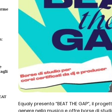
erme
m:
e
dagli
BEAT
Equaly presenta “BEAT THE GAP”, il proget
genere nella musica e offre borse di studi