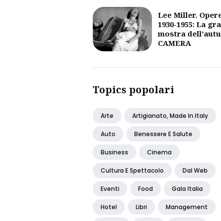
Lee Miller. Oper
1930-1955: La gr
mostra dell’aut
CAMERA
Topics popolari
Arte
Artigianato, Made In Italy
Auto
Benessere E Salute
Business
Cinema
Cultura E Spettacolo
Dal Web
Eventi
Food
Gala Italia
Hotel
Libri
Management