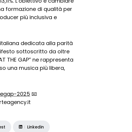
3,11%. L’obiettivo è cambiare
a formazione di qualità per
oducer più inclusiva e
italiana dedicata alla parità
festo sottoscritto da oltre
BEAT THE GAP” ne rappresenta
so una musica più libera,
thegap-2025
📧
teagency.it
est
Linkedin