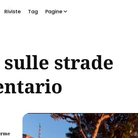
Riviste
Tag
Pagine
a
 sulle strade
entario
erme