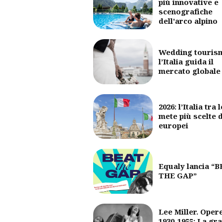
più innovative e
scenografiche
dell'arco alpino
Wedding touris
l’Italia guida il
mercato globale
2026: l’Italia tra l
mete più scelte 
europei
Equaly lancia “
THE GAP”
Lee Miller. Oper
1930-1955: La gr