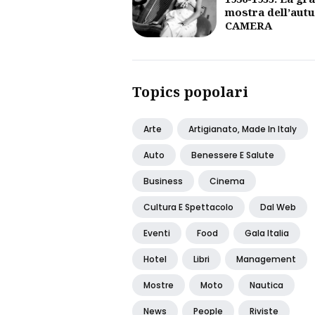
mostra dell’aut
CAMERA
Topics popolari
Arte
Artigianato, Made In Italy
Auto
Benessere E Salute
Business
Cinema
Cultura E Spettacolo
Dal Web
Eventi
Food
Gala Italia
Hotel
Libri
Management
Mostre
Moto
Nautica
News
People
Riviste