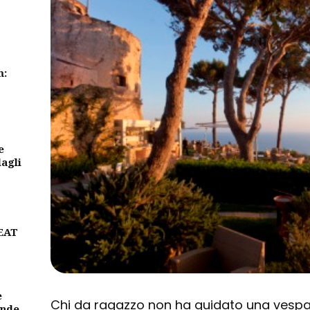
m:
e
dagli
BEAT
e
Chi da ragazzo non ha guidato una vespa
ande