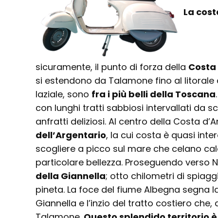
La cost
sicuramente, il punto di forza della
Costa
si estendono da Talamone fino al litorale 
laziale, sono
fra i più belli della Toscana
con lunghi tratti sabbiosi intervallati da s
anfratti deliziosi. Al centro della Costa d’A
dell’Argentario
, la cui costa è quasi in
scogliere a picco sul mare che celano cale 
particolare bellezza. Proseguendo verso No
della Giannella
; otto chilometri di spiag
pineta. La foce del fiume Albegna segna l
Giannella e l’inzio del tratto costiero che,
Talamone.
Questo splendido territorio è 