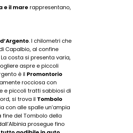
a e il mare
rappresentano,
 d’Argento
. I chilometri che
di Capalbio, al confine
. La costa si presenta varia,
cogliere aspre e piccoli
rgento è il
Promontorio
teramente rocciosa con
e piccoli tratti sabbiosi di
rd, si trova il
Tombolo
gia con alle spalle un’ampia
a fine del Tombolo della
 dall’Albinia prosegue fino
tutto godibile in auto,