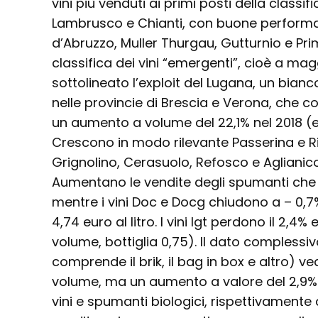
vini più venduti ai primi posti della classi
Lambrusco e Chianti, con buone perform
d’Abruzzo, Muller Thurgau, Gutturnio e Prim
classifica dei vini “emergenti”, cioè a mag
sottolineato l’exploit del Lugana, un bia
nelle provincie di Brescia e Verona, che c
un aumento a volume del 22,1% nel 2018 (e
Crescono in modo rilevante Passerina e Rib
Grignolino, Cerasuolo, Refosco e Aglianico
Aumentano le vendite degli spumanti che 
mentre i vini Doc e Docg chiudono a – 0,7
4,74 euro al litro. I vini Igt perdono il 2,4% e
volume, bottiglia 0,75). Il dato complessi
comprende il brik, il bag in box e altro) v
volume, ma un aumento a valore del 2,9
vini e spumanti biologici, rispettivamente d