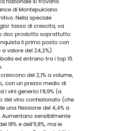
fica nazionale si trovano
ance di Montepulciano
itivo. Nella speciale
gior tasso di crescita, va
nco doc prodotto soprattutto
onquista il primo posto con
 a valore del 24,2%).
olla ed entrano tra i top 15
.
crescono del 2,1% a volume,
%, con un prezzo medio di
d i vini generici l’8,9% (a
vo del vino confezionato (che
ede una flessione del 4,4% a
%. Aumentano sensibilmente
el 18% e dell’11,8%, ma le