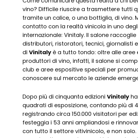
Come comunicare questa realtà a chi beve
vino? Difficile riuscire a trasmettere tutti
tramite un calice, o una bottiglia, di vino. 
contatto con la realtà vinicola in uno degli 
internazionale: Vinitaly. Il salone raccoglie
distributori, ristoratori, tecnici, giornalist
di
Vinitaly
è a tutto tondo: oltre alle aree
produttori di vino, infatti, il salone si c
club e aree espositive speciali per promuov
conoscere sul mercato le aziende emerge
Dopo più di cinquanta edizioni
Vinitaly
ha 
quadrati di esposizione, contando più di 4
registrando circa 150.000 visitatori per ediz
festeggia i 53 anni ampliandosi e rinnovan
con tutto il settore vitivinicolo, e non sol