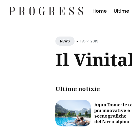
Home
Ultime
Cerc
•
Blog
1 APR, 2019
NEWS
Il Vinita
Ultime notizie
Aqua Dome: le t
più innovative e
scenografiche
dell'arco alpino