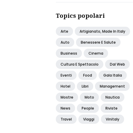
Topics popolari
Arte
Artigianato, Made In Italy
Auto
Benessere E Salute
Business
Cinema
Cultura E Spettacolo
Dal Web
Eventi
Food
Gala Italia
Hotel
Libri
Management
Mostre
Moto
Nautica
News
People
Riviste
Travel
Viaggi
Vinitaly