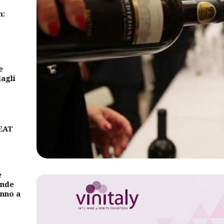
m:
e
dagli
BEAT
e
ande
unno a