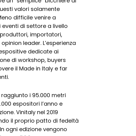
 un “semplice” bicchiere di
 questi valori solamente
Meno difficile venire a
eventi di settore a livello
 produttori, importatori,
i e opinion leader. L’esperienza
 espositive dedicate ai
ompone di workshop, buyers
ere il Made in Italy e far
nti.
raggiunto i 95.000 metri
.000 espositori l’anno e
ione. Vinitaly nel 2019
do il proprio patto di fedeltà
o. In ogni edizione vengono