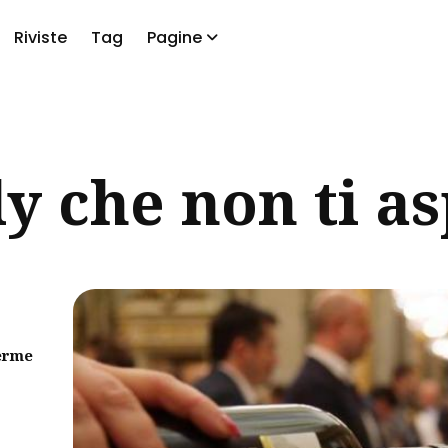
Riviste
Tag
Pagine
a
ly che non ti as
erme