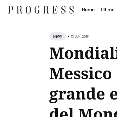
Home
Ultime
Cerc
•
Blog
13 JUN, 2018
NEWS
Mondiali
Messico 
grande e
del Mon