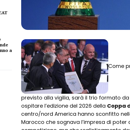
BEAT
e
ande
unno a
Come pr
previsto alla vigilia, sarà il trio formato d
ospitare l’edizione del 2026 della
Coppa d
centro/nord America hanno sconfitto nell
Marocco che sognava l’impresa di poter d