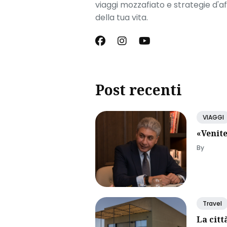
viaggi mozzafiato e strategie d'a
della tua vita.
Post recenti
VIAGGI
«Venite
By
Travel
La citt