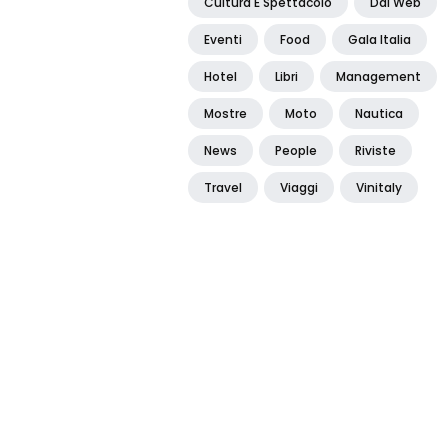
Cultura E Spettacolo
Dal Web
Eventi
Food
Gala Italia
Hotel
Libri
Management
Mostre
Moto
Nautica
News
People
Riviste
Travel
Viaggi
Vinitaly