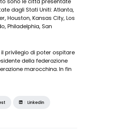
o sono le città presentate
te dagli Stati Uniti: Atlanta,
er, Houston, Kansas City, Los
do, Philadelphia, San
l privilegio di poter ospitare
esidente della federazione
derazione marocchina. In fin
est
Linkedin