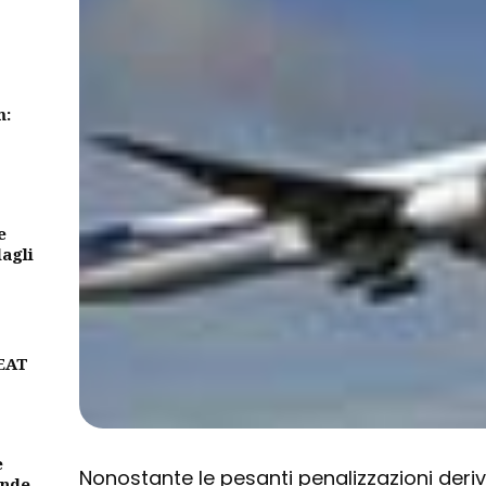
m:
e
dagli
BEAT
e
Nonostante le pesanti penalizzazioni deriv
ande