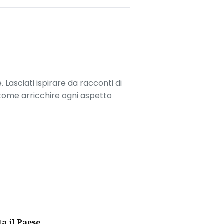
. Lasciati ispirare da racconti di
 come arricchire ogni aspetto
ta il Paese