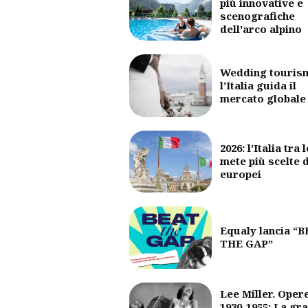
più innovative e
scenografiche
dell'arco alpino
Wedding touris
l’Italia guida il
mercato globale
2026: l’Italia tra l
mete più scelte 
europei
Equaly lancia “
THE GAP”
Lee Miller. Oper
1930-1955: La gr