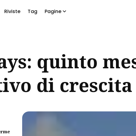
Riviste
Tag
Pagine
a
ays: quinto me
ivo di crescita
erme