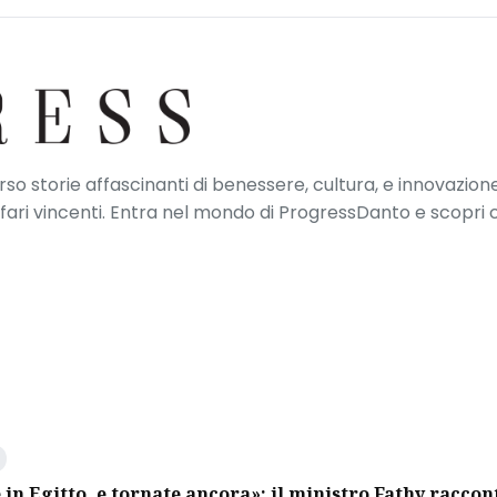
erso storie affascinanti di benessere, cultura, e innovazione
ffari vincenti. Entra nel mondo di ProgressDanto e scopri
 in Egitto, e tornate ancora»: il ministro Fathy raccon