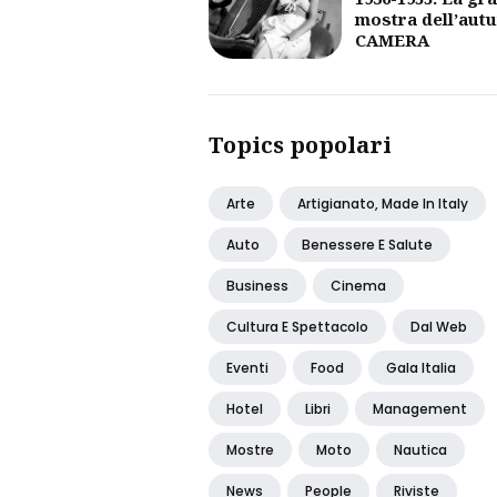
mostra dell’aut
CAMERA
Topics popolari
Arte
Artigianato, Made In Italy
Auto
Benessere E Salute
Business
Cinema
Cultura E Spettacolo
Dal Web
Eventi
Food
Gala Italia
Hotel
Libri
Management
Mostre
Moto
Nautica
News
People
Riviste