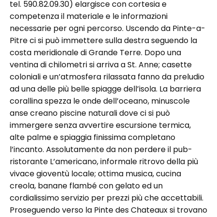
tel. 590.82.09.30) elargisce con cortesia e
competenza il materiale e le informazioni
necessarie per ogni percorso. Uscendo da Pinte-a-
Pitre ci si può immettere sulla destra seguendo la
costa meridionale di Grande Terre. Dopo una
ventina di chilometri si arriva a St. Anne; casette
coloniali e un’atmosfera rilassata fanno da preludio
ad una delle più belle spiagge dell’isola. La barriera
corallina spezza le onde dell’oceano, minuscole
anse creano piscine naturali dove ci si può
immergere senza avvertire escursione termica,
alte palme e spiaggia finissima completano
l’incanto. Assolutamente da non perdere il pub-
ristorante L’americano, informale ritrovo della più
vivace gioventù locale; ottima musica, cucina
creola, banane flambé con gelato ed un
cordialissimo servizio per prezzi più che accettabili.
Proseguendo verso la Pinte des Chateaux si trovano