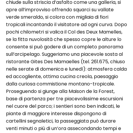
chiude sulla striscia d’asfalto come una galleria, si
apre all’improvviso offrendo squarci su vallate
verde smeraldo, si colora con migliaia di fiori
tropicali incantando il visitatore ad ogni curva. Dopo
pochi chilometri si valica il Col des Deux Mamelles,
se la fitta nuvolosità che spesso copre le alture lo
consente si può godere di un completo panorama
sull’arcipelago. Suggeriamo una piacevole sosta al
ristorante Gites Des Mamaelles (tel. 261.675, chiuso
nelle serate di domenica e lunedì): atmosfera calda
ed accogliente, ottima cucina creola, paesaggio
dalla curiosa commistione montano-tropicale.
Proseguendo si giunge alla Maison de la Forest,
base di partenza per tre piacevolissime escursioni
nel cuore del parco; i sentieri sono ben indicati, le
piante di maggiore interesse dispongono di
cartellini segnaletici, la passeggiata può durare
venti minuti o più di un’ora assecondando tempi e