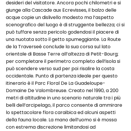
desideri del visitatore. Ancora pochi chilometri e si
giunge alla Cascade aux Ecrevisses, il balzo delle
acque copie un dislivello modesto ma l’aspetto
scenografico del luogo è di struggente bellezza; ci si
può tuffare senza pericolo godendosi il piacere di
una nuotata sotto il getto spumeggiante. La Route
de la Traverseé conclude la sua corsa sul lato
orientale di Basse Terre all’altezza di Petit-Bourg;
per completare il perimetro completo dell’isola si
può scendere verso sud per poi risalire la costa
occidentale. Punto di partenza ideale per questo
itinerario è il Parc Floral De La Guadeloupe-
Domaine De Valombreuse. Creato nel 1990, a 200
metri di altitudine in uno scenario naturale tra i più
belli dell’arcipelago, il parco consente di ammirare
lo spettacolare flora caraibica ed alcuni aspetti
della fauna locale. La mano dell’uomo si è mossa
con estrema discrezione limitandosi ad