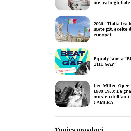
mercato globale
2026: l’Italia tra l
mete più scelte 
europei
Equaly lancia “
THE GAP”
Lee Miller. Oper
1930-1955: La gr
mostra dell’aut
CAMERA
Topics popolari