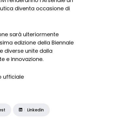
tivi renderanno l’Arsenale un
autica diventa occasione di
ione sarà ulteriormente
sima edizione della Biennale
e diverse unite dalla
te e innovazione.
 ufficiale
est
Linkedin