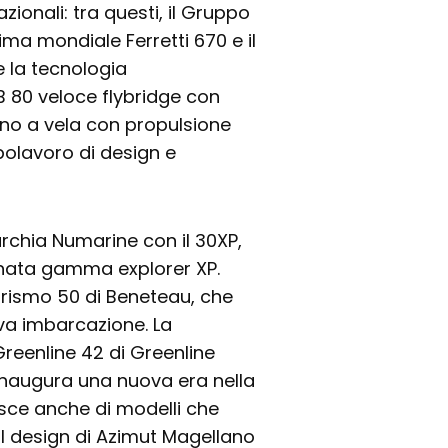
azionali: tra questi, il Gruppo
rima mondiale Ferretti 670 e il
e la tecnologia
B 80 veloce flybridge con
ano a vela con propulsione
polavoro di design e
urchia Numarine con il 30XP,
tunata gamma explorer XP.
urismo 50 di Beneteau, che
ova imbarcazione. La
Greenline 42 di Greenline
 inaugura una nuova era nella
isce anche di modelli che
 il design di Azimut Magellano