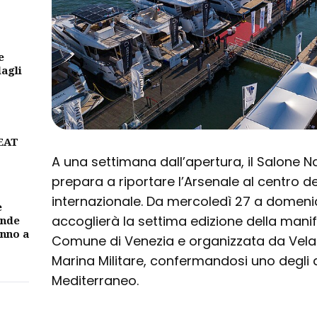
e
dagli
BEAT
A una settimana dall’apertura, il Salone N
prepara a riportare l’Arsenale al centro d
internazionale. Da mercoledì 27 a domenic
e
accoglierà la settima edizione della man
ande
unno a
Comune di Venezia e organizzata da Vela 
Marina Militare, confermandosi uno degli 
Mediterraneo.