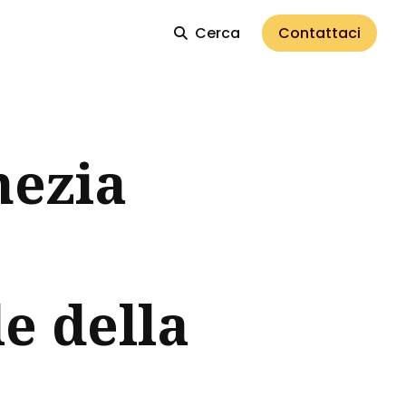
Cerca
Contattaci
nezia
le della