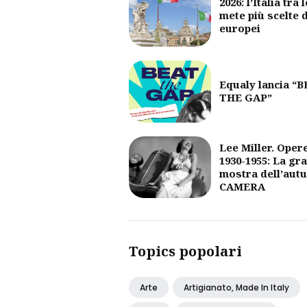
2026: l’Italia tra l
mete più scelte 
europei
Equaly lancia “
THE GAP”
Lee Miller. Oper
1930-1955: La gr
mostra dell’aut
CAMERA
Topics popolari
Arte
Artigianato, Made In Italy