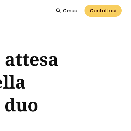
Cerca
Contattaci
 attesa
lla
 duo