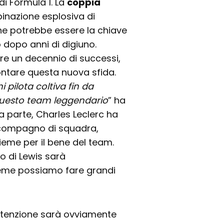
i Formula 1. La
coppia
nazione esplosiva di
he potrebbe essere la chiave
o dopo anni di digiuno.
re un decennio di successi,
rontare questa nuova sfida.
 pilota coltiva fin da
questo team leggendario
” ha
ra parte, Charles Leclerc ha
o compagno di squadra,
ieme per il bene del team.
ro di Lewis sarà
ieme possiamo fare grandi
l’attenzione sarà ovviamente