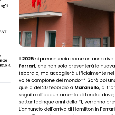
e
dagli
BEAT
e
Il
2025
si preannuncia come un anno rivol
ande
unno a
Ferrari,
che non solo presenterà la nuova
febbraio, ma accoglierà ufficialmente nel
volte campione del mondo**. Sarà poi una
quella del 20 febbraio a
Maranello
, di fr
seguito all’appuntamento di Londra dove,
settantacinque anni della F1, verranno present
L’annuncio dell’arrivo di Hamilton in Ferra