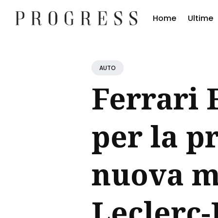
Home
Ultime
Cerc
Blog
AUTO
Ferrari 
per la p
nuova m
Leclerc