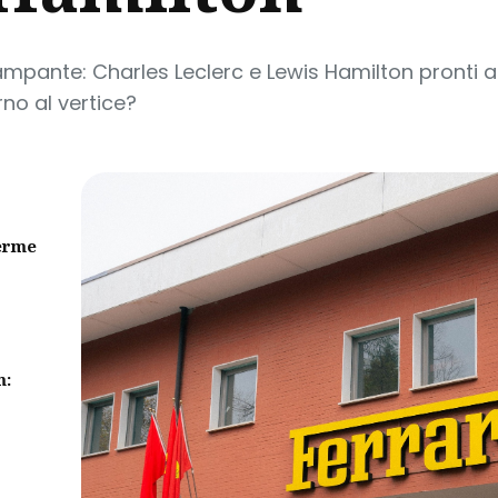
mpante: Charles Leclerc e Lewis Hamilton pronti a g
rno al vertice?
erme
m: