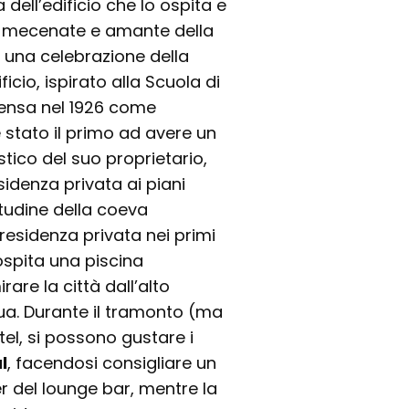
 dell’edificio che lo ospita e
e, mecenate e amante della
 una celebrazione della
ficio, ispirato alla Scuola di
rensa nel 1926 come
 stato il primo ad avere un
stico del suo proprietario,
idenza privata ai piani
etudine della coeva
 residenza privata nei primi
l ospita una piscina
are la città dall’alto
qua. Durante il tramonto (ma
tel, si possono gustare i
l
, facendosi consigliare un
 del lounge bar, mentre la