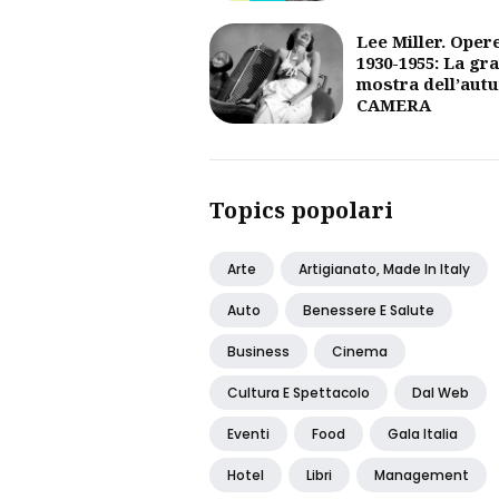
Lee Miller. Oper
1930-1955: La gr
mostra dell’aut
CAMERA
Topics popolari
Arte
Artigianato, Made In Italy
Auto
Benessere E Salute
Business
Cinema
Cultura E Spettacolo
Dal Web
Eventi
Food
Gala Italia
Hotel
Libri
Management