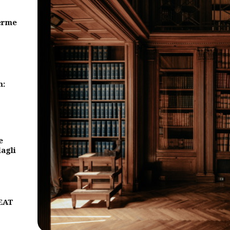
erme
m:
e
dagli
BEAT