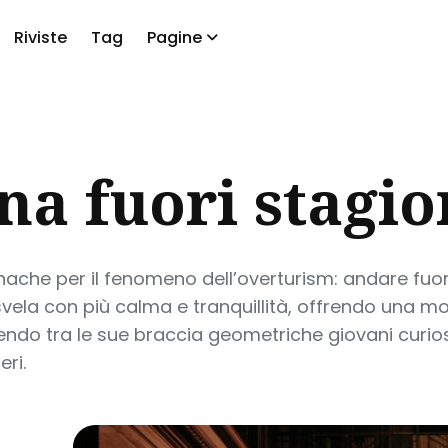
Riviste
Tag
Pagine
a
na fuori stagi
nache per il fenomeno dell’overturism: andare fuor
i svela con più calma e tranquillità, offrendo una mo
endo tra le sue braccia geometriche giovani curiosi
eri.