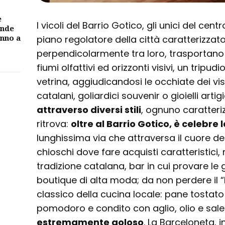
e
I vicoli del Barrio Gotico, gli unici del cent
ande
unno a
piano regolatore della città caratterizzat
perpendicolarmente tra loro, trasportano i
fiumi olfattivi ed orizzonti visivi, un tripu
vetrina, aggiudicandosi le occhiate dei visi
catalani, goliardici souvenir o gioielli artig
attraverso diversi stili
, ognuno caratterizz
ritrova:
oltre al Barrio Gotico, è celebr
lunghissima via che attraversa il cuore del
chioschi dove fare acquisti caratteristici, r
tradizione catalana, bar in cui provare le 
boutique di alta moda; da non perdere il
classico della cucina locale: pane tostato
pomodoro e condito con aglio, olio e sale
estremamente goloso
. La Barceloneta, i