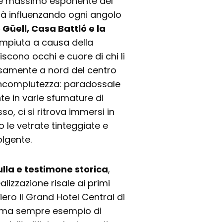
hé massimo esponente del
tà influenzando ogni angolo
Güell, Casa Battló e la
ompiuta a causa della
scono occhi e cuore di chi li
iosamente a nord del centro
a incompiutezza: paradossale
te in varie sfumature di
sso, ci si ritrova immersi in
so le vetrate tinteggiate e
lgente.
ulla e testimone storica
,
lizzazione risale ai primi
iero il Grand Hotel Central di
, ma sempre esempio di