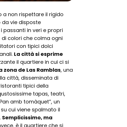
ro a non rispettare il rigido
o da vie disposte
 passanti in veri e propri
dio di colori che colma ogni
tatori con tipici dolci
ianali.
La città si esprime
ante il quartiere in cui ci si
e la zona de Las Ramblas
, una
la città, disseminata di
istoranti tipici della
gustosissime tapas, teatri,
 “Pan amb tomàquet”, un
 su cui viene spalmato il
.
Semplicissimo, ma
nvece, è il quartiere che si