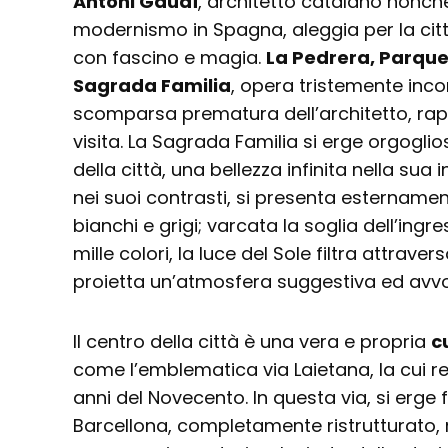
Antoni Gaudí
, architetto catalano nonc
modernismo in Spagna, aleggia per la cit
con fascino e magia.
La Pedrera, Parque 
Sagrada Familia
, opera tristemente inc
scomparsa prematura dell’architetto, rapi
visita. La Sagrada Familia si erge orgogl
della città, una bellezza infinita nella su
nei suoi contrasti, si presenta esternamen
bianchi e grigi; varcata la soglia dell’ingre
mille colori, la luce del Sole filtra attraver
proietta un’atmosfera suggestiva ed avvo
Il centro della città è una vera e propria
c
come l’emblematica via Laietana, la cui rea
anni del Novecento. In questa via, si erge f
Barcellona, completamente ristrutturato