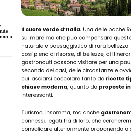
e
Il cuore verde d’Italia.
Una delle poche R
ande
unno a
sul mare ma che può compensare quest
naturale e paesaggistico di rara bellezza.
così piena di risorse, di bellezze, di itinerari t
gastronauti possono visitare per una pa
seconda dei casi, delle circostanze e ovv
cui lasciarsi coccolare tanto da
ricette ti
chiave moderna
, quanto da
proposte in
interessanti.
Turismo, insomma, ma anche
gastronom
connessi, legati tra di loro, che cerchere
consolidare ulteriormente proponendo alc