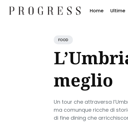
Home
Ultime
Cerc
Blog
FOOD
L’Umbria
meglio
Un tour che attraversa l’Umb
ma comunque ricche di storia 
di fine dining che arricchisc