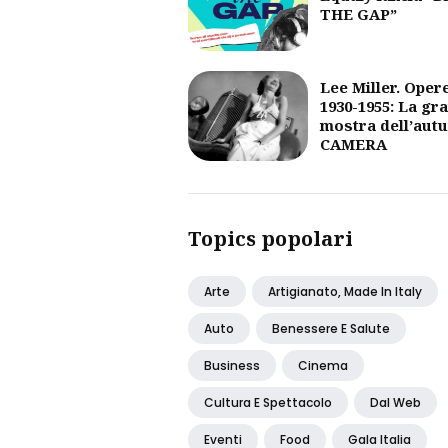
THE GAP”
Lee Miller. Oper
1930-1955: La gr
mostra dell’aut
CAMERA
Topics popolari
Arte
Artigianato, Made In Italy
Auto
Benessere E Salute
Business
Cinema
Cultura E Spettacolo
Dal Web
Eventi
Food
Gala Italia