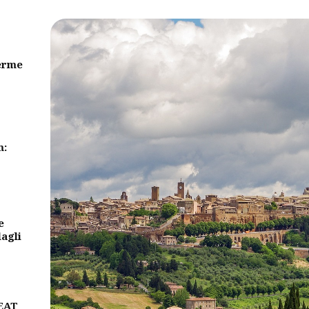
erme
m:
e
dagli
BEAT