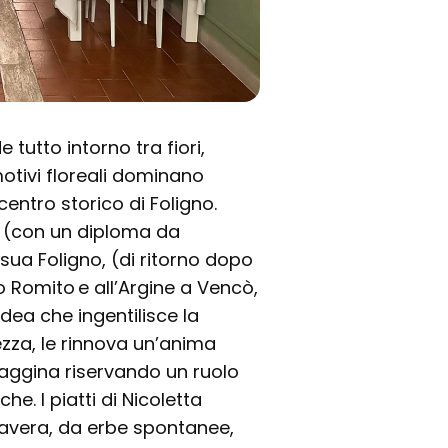
tutto intorno tra fiori,
 motivi floreali dominano
 centro storico di Foligno.
87 (con un diploma da
 sua Foligno, (di ritorno dopo
o Romito e all’Argine a Vencò,
dea che ingentilisce la
ezza, le rinnova un’anima
aggina riservando un ruolo
e. I piatti di Nicoletta
avera, da erbe spontanee,