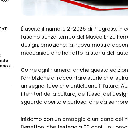
È uscito il numero 2-2025 di Progress. In c
BEAT
fascino senza tempo del Museo Enzo Ferra
design, emozione: la nuova mostra accende 
meccanica che ha fatto la storia dell’aut
e
ande
unno a
Come ogni numero, anche questa edizion
l’ambizione di raccontare storie che ispir
un segno, idee che anticipano il futuro. A
i territori della cultura, del lusso, del des
sguardo aperto e curioso, che da sempre 
Iniziamo con un omaggio a un’icona del 
Benetton, che festeggia 90 anni. Un uomo