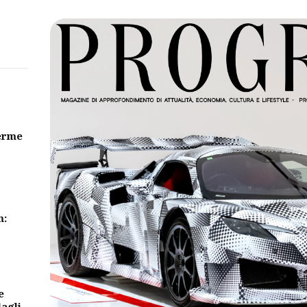
erme
m:
e
dagli