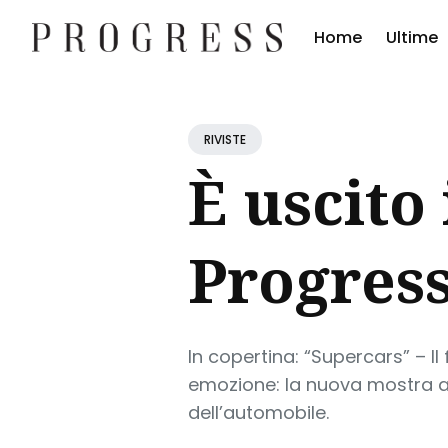
Home
Ultime
Cerc
Blog
RIVISTE
È uscito
Progres
In copertina: “Supercars” – I
emozione: la nuova mostra acc
dell’automobile.