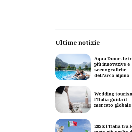
Ultime notizie
Aqua Dome: le t
più innovative e
scenografiche
dell'arco alpino
Wedding touris
l’Italia guida il
mercato globale
2026: l’Italia tra l
mete più scelte 