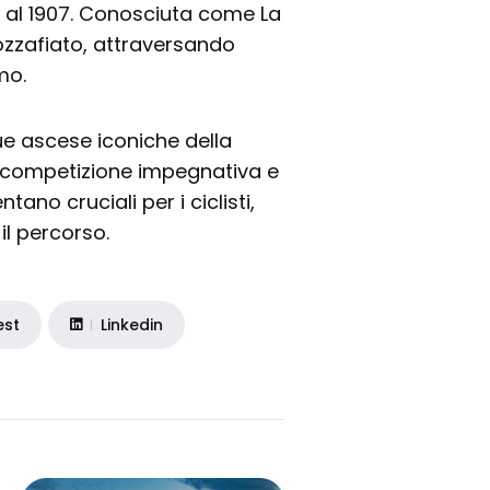
le al 1907. Conosciuta come La
ozzafiato, attraversando
mo.
due ascese iconiche della
 competizione impegnativa e
tano cruciali per i ciclisti,
il percorso.
est
Linkedin