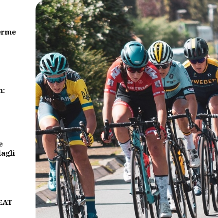
erme
m:
e
dagli
BEAT