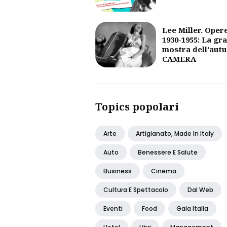
Lee Miller. Oper
1930-1955: La gr
mostra dell’aut
CAMERA
Topics popolari
Arte
Artigianato, Made In Italy
Auto
Benessere E Salute
Business
Cinema
Cultura E Spettacolo
Dal Web
Eventi
Food
Gala Italia