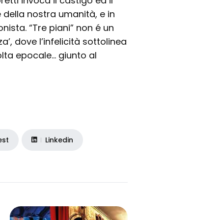
etti invoca il castigo ed il
della nostra umanità, e in
onista. “Tre piani” non é un
, dove l’infelicità sottolinea
volta epocale… giunto al
est
Linkedin