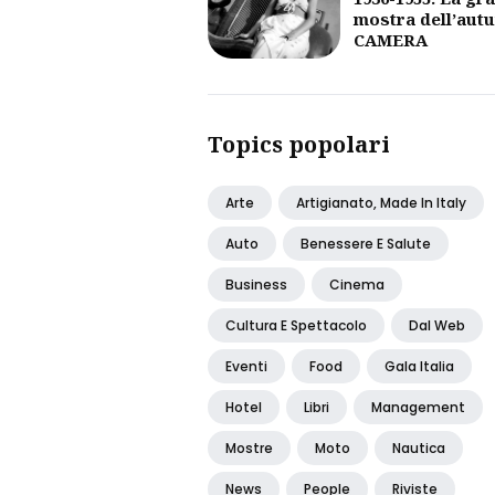
mostra dell’aut
CAMERA
Topics popolari
Arte
Artigianato, Made In Italy
Auto
Benessere E Salute
Business
Cinema
Cultura E Spettacolo
Dal Web
Eventi
Food
Gala Italia
Hotel
Libri
Management
Mostre
Moto
Nautica
News
People
Riviste