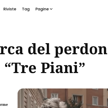
Riviste
Tag
Pagine
a
erca del perdo
 “Tre Piani”
erme