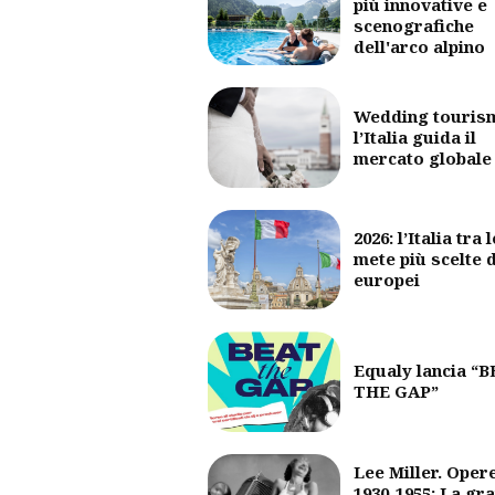
più innovative e
scenografiche
dell'arco alpino
Wedding touris
l’Italia guida il
mercato globale
2026: l’Italia tra l
mete più scelte 
europei
Equaly lancia “
THE GAP”
Lee Miller. Oper
1930-1955: La gr