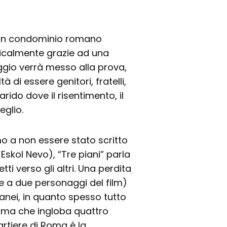
di un condominio romano
dicalmente grazie ad una
aggio verrà messo alla prova,
à di essere genitori, fratelli,
arido dove il risentimento, il
glio.
imo a non essere stato scritto
Eskol Nevo), “Tre piani” parla
tti verso gli altri. Una perdita
 a due personaggi del film)
anei, in quanto spesso tutto
ramma che ingloba quattro
artiere di Roma é la