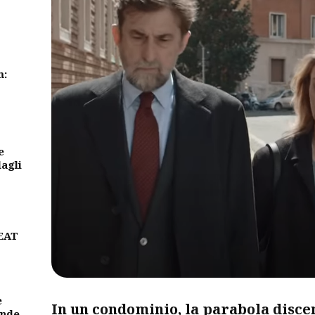
m:
e
dagli
BEAT
e
In un condominio, la parabola disce
ande