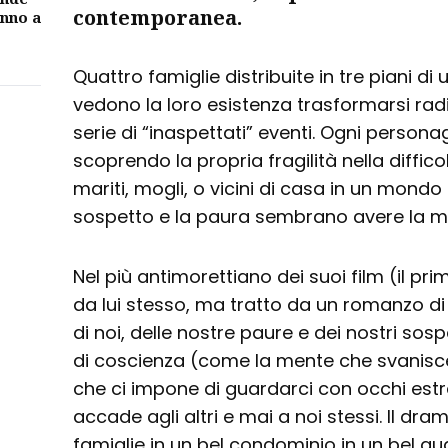
contemporanea.
unno a
Quattro famiglie distribuite in tre piani 
vedono la loro esistenza trasformarsi ra
serie di “inaspettati” eventi. Ogni person
scoprendo la propria fragilità nella difficolt
mariti, mogli, o vicini di casa in un mondo 
sospetto e la paura sembrano avere la me
Nel più antimorettiano dei suoi film (il pr
da lui stesso, ma tratto da un romanzo di 
di noi, delle nostre paure e dei nostri sospe
di coscienza (come la mente che svanisce
che ci impone di guardarci con occhi estr
accade agli altri e mai a noi stessi. Il d
famiglie in un bel condominio in un bel qu