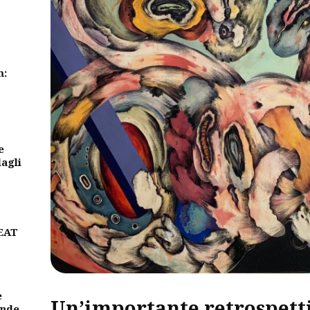
m:
e
dagli
BEAT
e
Un’importante retrospetti
ande