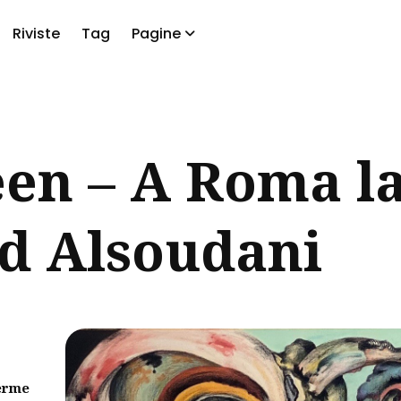
Riviste
Tag
Pagine
a
een – A Roma l
d Alsoudani
erme