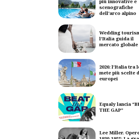
più innovative e
scenografiche
dell'arco alpino
Wedding touris
l’Italia guida il
mercato globale
2026: l’Italia tra l
mete più scelte 
europei
Equaly lancia “
THE GAP”
Lee Miller. Oper
1930-1955: La gr