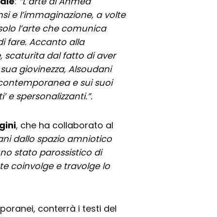
nale
:
“L’arte di Ahmed
nsi e l’immaginazione, a volte
solo l’arte che comunica
i fare. Accanto alla
, scaturita dal fatto di aver
la sua giovinezza, Alsoudani
 contemporanea e sui suoi
i’ e spersonalizzanti.”.
gini
, che ha collaborato al
ani dallo spazio amniotico
no stato parossistico di
e coinvolge e travolge lo
poranei, conterrà i testi del