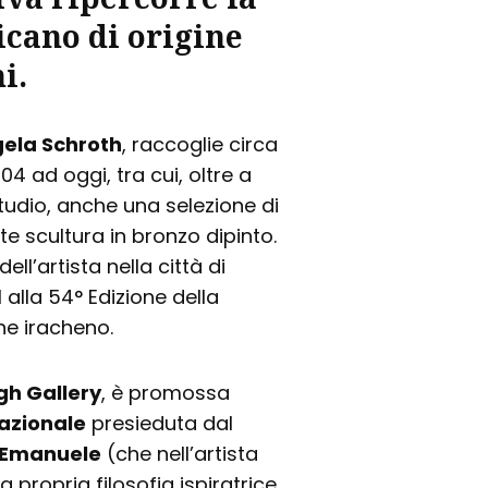
icano di origine
ni
.
ela Schroth
, raccoglie circa
04 ad oggi, tra cui, oltre a
 studio, anche una selezione di
e scultura in bronzo dipinto.
ell’artista nella città di
alla 54° Edizione della
one iracheno.
gh Gallery
, è promossa
nazionale
presieduta dal
 Emanuele
(che nell’artista
a propria filosofia ispiratrice,