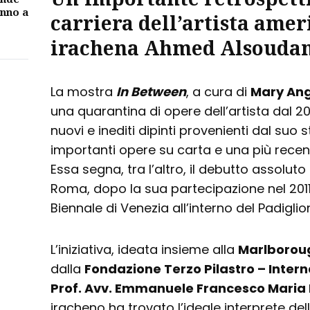
unno a
carriera dell’artista amer
irachena
Ahmed Alsouda
La mostra
In Between
, a cura di
Mary Ang
una quarantina di opere dell’artista dal 20
nuovi e inediti dipinti provenienti dal suo
importanti opere su carta e una più recent
Essa segna, tra l’altro, il debutto assoluto d
Roma, dopo la sua partecipazione nel 2011 
Biennale di Venezia all’interno del Padigli
L’iniziativa, ideata insieme alla
Marlborou
dalla
Fondazione Terzo Pilastro – Inter
Prof. Avv. Emmanuele Francesco Maria
iracheno ha trovato l’ideale interprete dell