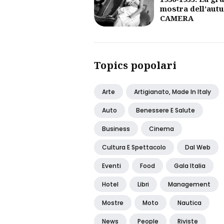
mostra dell’aut
CAMERA
Topics popolari
Arte
Artigianato, Made In Italy
Auto
Benessere E Salute
Business
Cinema
Cultura E Spettacolo
Dal Web
Eventi
Food
Gala Italia
Hotel
Libri
Management
Mostre
Moto
Nautica
News
People
Riviste