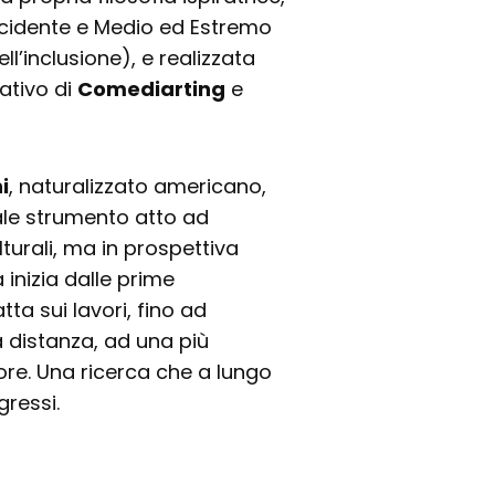
ccidente e Medio ed Estremo
l’inclusione), e realizzata
ativo di
Comediarting
e
i
, naturalizzato americano,
uale strumento atto ad
lturali, ma in prospettiva
 inizia dalle prime
ta sui lavori, fino ad
a distanza, ad una più
re. Una ricerca che a lungo
gressi.