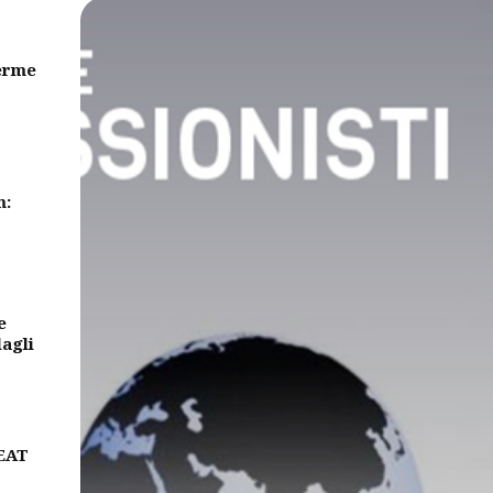
erme
m:
e
dagli
BEAT