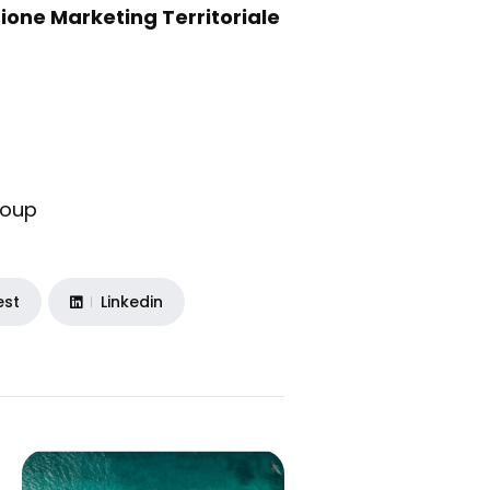
one Marketing Territoriale
roup
est
Linkedin