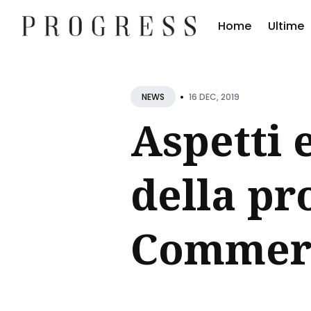
Home
Ultime
Cerc
•
Blog
16 DEC, 2019
NEWS
Aspetti 
della pr
Commerc