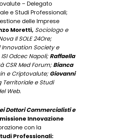
ovalute – Delegato
le e Studi Professionali;
Gestione delle Imprese
nzo Moretti,
Sociologo e
Nova Il SOLE 24Ore;
l Innovation Society e
ISI Odcec Napoli;
Raffaella
lità CSR Med Forum;
Bianca
n e Criptovalute;
Giovanni
Territoriale e Studi
del Web.
ei Dottori Commercialisti e
issione Innovazione
borazione con la
udi Professionali: