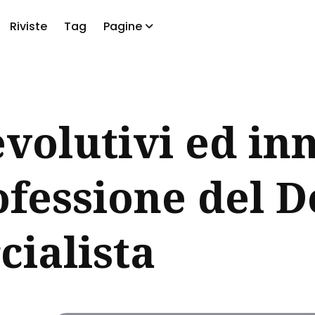
Riviste
Tag
Pagine
a
evolutivi ed in
ofessione del D
ialista