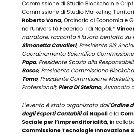
Commissione di Studio Blockchain e Cript
Commissione di Studio Marketing Territoria
Roberto Vona
, Ordinario di Economia e 
nell’Università Federico II di Napoli;*
Vince
narratore, racconta il lavoro benfatto su 
Simonetta Cavalieri
, Presidente SIS Socia
Coordinamento Scientifico Commissione 
Papa
, Presidente Spazio alla Responsabi
Bosco
, Presidente Commissione Blockchai
Tomo
, Presidente Commissione Marketing 
Professionali;
Piera Di Stefano
, Avvocato 
L’evento è stato organizzato dall’
Ordine d
degli Esperti Contabili
di Napoli
e la
Comm
Sociale per l’imprenditorialità
, in colla
Commissione Tecnologie Innovazione St