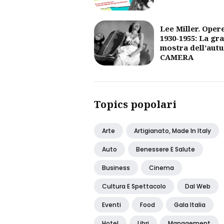
Lee Miller. Oper
1930-1955: La gr
mostra dell’aut
CAMERA
Topics popolari
Arte
Artigianato, Made In Italy
Auto
Benessere E Salute
Business
Cinema
Cultura E Spettacolo
Dal Web
Eventi
Food
Gala Italia
Hotel
Libri
Management