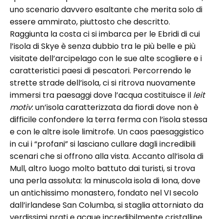
uno scenario davvero esaltante che merita solo di
essere ammirato, piuttosto che descritto.
Raggiunta la costa ci si imbarca per le Ebridi di cui
l’isola di Skye è senza dubbio tra le più belle e più
visitate dell’arcipelago con le sue alte scogliere e i
caratteristici paesi di pescatori. Percorrendo le
strette strade dell’isola, ci si ritrova nuovamente
immersi tra paesaggi dove l’acqua costituisce il
leit
motiv
: un’isola caratterizzata da fiordi dove non è
difficile confondere la terra ferma con l’isola stessa
e con le altre isole limitrofe. Un caos paesaggistico
in cui i “profani” si lasciano cullare dagli incredibili
scenari che si offrono alla vista. Accanto all’isola di
Mull, altro luogo molto battuto dai turisti, si trova
una perla assoluta: la minuscola isola di Iona, dove
un antichissimo monastero, fondato nel VI secolo
dall’irlandese San Columba, si staglia attorniato da
verdissimi prati e acque incredibilmente cristalline.