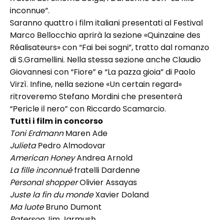
inconnue”.
Saranno quattro i film italiani presentati al Festival
Marco Bellocchio aprirà la sezione «Quinzaine des
Réalisateurs» con “Fai bei sogni”, tratto dal romanzo
di S.Gramellini. Nella stessa sezione anche Claudio
Giovannesi con “Fiore” e “La pazza gioia” di Paolo
Virzì. Infine, nella sezione «Un certain regard»
ritroveremo Stefano Mordini che presenterà
“Pericle il nero” con Riccardo Scamarcio.
Tutti i film in concorso
Toni Erdmann
Maren Ade
Julieta
Pedro Almodovar
American Honey
Andrea Arnold
La fille inconnué
fratelli Dardenne
Personal shopper
Olivier Assayas
Juste la fin du monde
Xavier Doland
Ma luote
Bruno Dumont
Paterson
Jim Jarmush