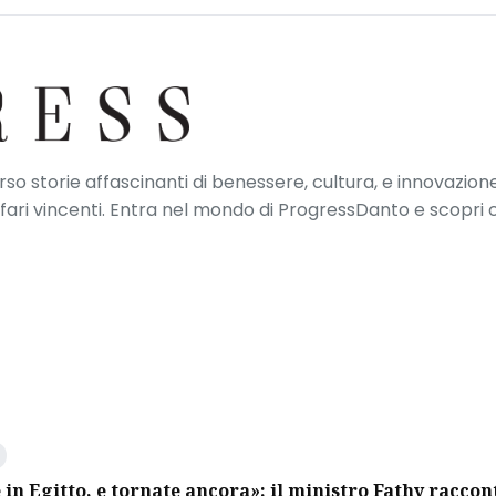
erso storie affascinanti di benessere, cultura, e innovazione
ffari vincenti. Entra nel mondo di ProgressDanto e scopri
 in Egitto, e tornate ancora»: il ministro Fathy raccon