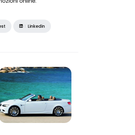
ozioni online.”
est
Linkedin