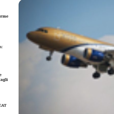
erme
m:
e
dagli
BEAT