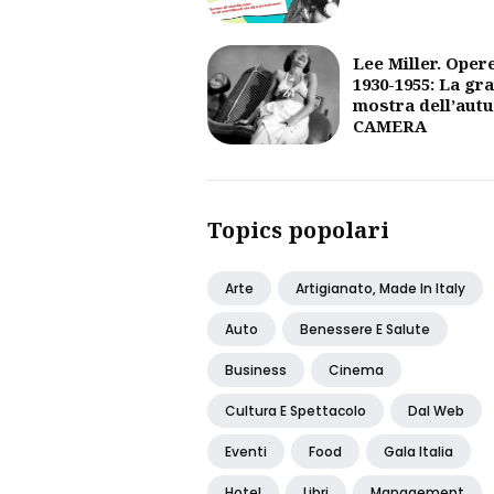
Lee Miller. Oper
1930-1955: La gr
mostra dell’aut
CAMERA
Topics popolari
Arte
Artigianato, Made In Italy
Auto
Benessere E Salute
Business
Cinema
Cultura E Spettacolo
Dal Web
Eventi
Food
Gala Italia
Hotel
Libri
Management