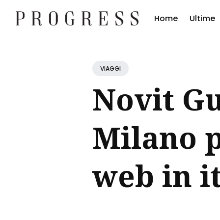
Home
Ultime
Cerc
Blog
VIAGGI
Novit Gu
Milano p
web in i