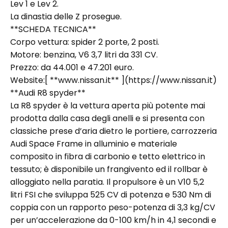
Lev 1 e Lev 2.
La dinastia delle Z prosegue.
**SCHEDA TECNICA**
Corpo vettura: spider 2 porte, 2 posti.
Motore: benzina, V6 3,7 litri da 331 CV.
Prezzo: da 44.001 e 47.201 euro.
Website:[ **www.nissan.it** ](https://www.nissan.it)
**Audi R8 spyder**
La R8 spyder è la vettura aperta più potente mai
prodotta dalla casa degli anelli e si presenta con
classiche prese d’aria dietro le portiere, carrozzeria
Audi Space Frame in alluminio e materiale
composito in fibra di carbonio e tetto elettrico in
tessuto; è disponibile un frangivento ed il rollbar è
alloggiato nella paratia. Il propulsore è un V10 5,2
litri FSI che sviluppa 525 CV di potenza e 530 Nm di
coppia con un rapporto peso-potenza di 3,3 kg/CV
per un’accelerazione da 0-100 km/h in 4,1 secondi e