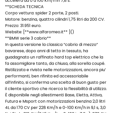
accelera da 0 a 100 Km/h in 7,8 s.
**SCHEDA TECNICA
Corpo vettura: spider 2 porte, 2 posti.
Motore: benzina, quattro cilindri 1,75 litri da 200 CV.
Prezzo: 31.951 euro.
Website: [**www.alfaromeo.it** ](
)
**BMW serie 3 cabrio**
In questa versione la classica “cabrio di mezzo”
bavarese, dopo anni di tetto in tessuto, ha
guadagnato un raffinato hard top elettrico che la
fa assomigliare tanto, da chiusa, alla sorella coupé.
Ristilizzata e rivista nelle motorizzazioni, ancora piu’
performanti, ben rifinita ed accessoriabile
all’infinito, si conferma una scelta di buon gusto per
il cliente sportivo che ricerca la flessibilità di utilizzo.
È disponibile negli allestimenti Base, Eletta, Attiva,
Futura e Msport con motorizzazioni benzina 2,0 litri
4L da 170 CV per 228 Km/h e 0-100 Km/h in 9,1 s, 3,0