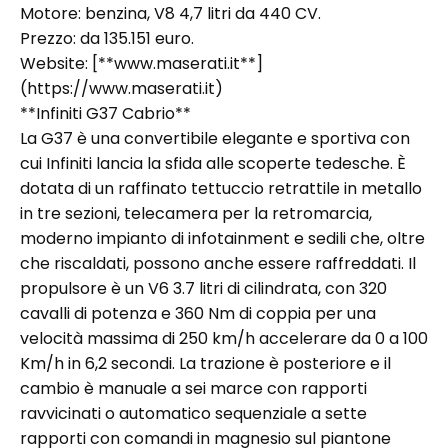
Motore: benzina, V8 4,7 litri da 440 CV.
Prezzo: da 135.151 euro.
Website: [**www.maserati.it**]
(https://www.maserati.it)
**Infiniti G37 Cabrio**
La G37 è una convertibile elegante e sportiva con
cui Infiniti lancia la sfida alle scoperte tedesche. È
dotata di un raffinato tettuccio retrattile in metallo
in tre sezioni, telecamera per la retromarcia,
moderno impianto di infotainment e sedili che, oltre
che riscaldati, possono anche essere raffreddati. Il
propulsore è un V6 3.7 litri di cilindrata, con 320
cavalli di potenza e 360 Nm di coppia per una
velocità massima di 250 km/h accelerare da 0 a 100
Km/h in 6,2 secondi. La trazione è posteriore e il
cambio è manuale a sei marce con rapporti
ravvicinati o automatico sequenziale a sette
rapporti con comandi in magnesio sul piantone