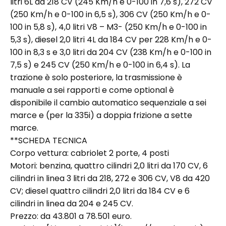
litri 6L da 218 CV (245 Km/h e 0-100 in 7,6 s), 272 CV
(250 Km/h e 0-100 in 6,5 s), 306 CV (250 Km/h e 0-
100 in 5,8 s), 4,0 litri V8 – M3- (250 Km/h e 0-100 in
5,3 s), diesel 2,0 litri 4L da 184 CV per 228 Km/h e 0-
100 in 8,3 s e 3,0 litri da 204 CV (238 Km/h e 0-100 in
7,5 s) e 245 CV (250 Km/h e 0-100 in 6,4 s). La
trazione è solo posteriore, la trasmissione è
manuale a sei rapporti e come optional è
disponibile il cambio automatico sequenziale a sei
marce e (per la 335i) a doppia frizione a sette
marce.
**SCHEDA TECNICA
Corpo vettura: cabriolet 2 porte, 4 posti
Motori: benzina, quattro cilindri 2,0 litri da 170 CV, 6
cilindri in linea 3 litri da 218, 272 e 306 CV, V8 da 420
CV; diesel quattro cilindri 2,0 litri da 184 CV e 6
cilindri in linea da 204 e 245 CV.
Prezzo: da 43.801 a 78.501 euro.