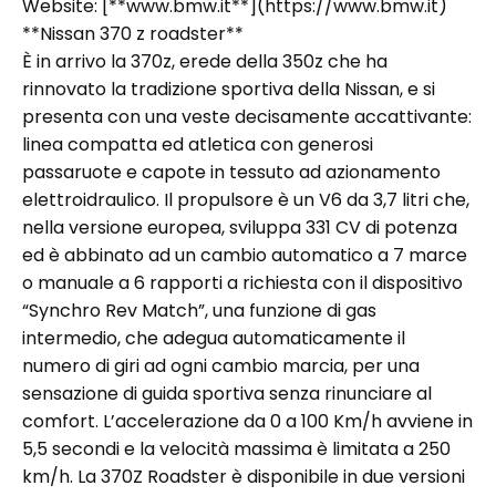
Website: [**www.bmw.it**](https://www.bmw.it)
**Nissan 370 z roadster**
È in arrivo la 370z, erede della 350z che ha
rinnovato la tradizione sportiva della Nissan, e si
presenta con una veste decisamente accattivante:
linea compatta ed atletica con generosi
passaruote e capote in tessuto ad azionamento
elettroidraulico. Il propulsore è un V6 da 3,7 litri che,
nella versione europea, sviluppa 331 CV di potenza
ed è abbinato ad un cambio automatico a 7 marce
o manuale a 6 rapporti a richiesta con il dispositivo
“Synchro Rev Match”, una funzione di gas
intermedio, che adegua automaticamente il
numero di giri ad ogni cambio marcia, per una
sensazione di guida sportiva senza rinunciare al
comfort. L’accelerazione da 0 a 100 Km/h avviene in
5,5 secondi e la velocità massima è limitata a 250
km/h. La 370Z Roadster è disponibile in due versioni