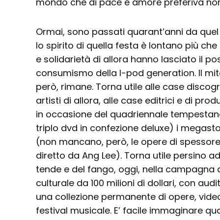
mondo che di pace e amore preferiva non 
Ormai, sono passati quarant’anni da quel
lo spirito di quella festa è lontano più che 
e solidarietà di allora hanno lasciato il po
consumismo della I-pod generation. Il mito
però, rimane. Torna utile alle case discograf
artisti di allora, alle case editrici e di p
in occasione del quadriennale tempestano 
triplo dvd in confezione deluxe) i megast
(non mancano, però, le opere di spessor
diretto da Ang Lee). Torna utile persino a
tende e del fango, oggi, nella campagna d
culturale da 100 milioni di dollari, con aud
una collezione permanente di opere, video 
festival musicale. E’ facile immaginare qua