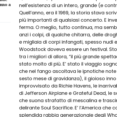
unno a
nell’esistenza di un intero, grande (e cont
Quell’anno, era il 1969, la storia stava sc
più importanti di qualsiasi concerto. E invec
ferma. O meglio, tutto continua, ma sembr
anzi i colpi, di qualche chitarra, delle dro
e migliaia di corpi infangati, spesso nudi e,
Woodstock doveva essere un festival. Stori
tra i migliori di allora, “il più grande spetta
stato molto di più. E’ stato il viaggio sogn
che nel fango ascoltava le ipnotiche note 
sesto mese di gravidanza), il gioioso in
improvvisato da Richie Havens, le inarriva
di Jefferson Airplane e Grateful Dead, le 
che suona strafatto di mescalina e trascin
delirante Soul Sacrifice. E’ l’America che 
splendida rabbia generazionale degli Who,