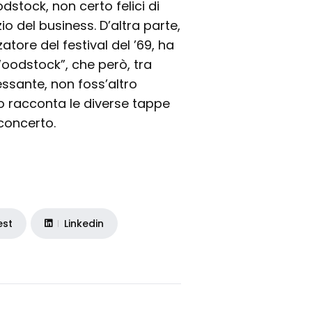
dstock, non certo felici di
zio del business. D’altra parte,
atore del festival del ’69, ha
Woodstock”, che però, tra
eressante, non foss’altro
o racconta le diverse tappe
concerto.
est
Linkedin