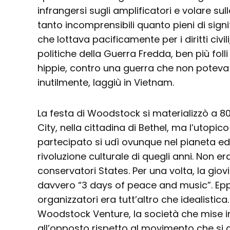
infrangersi sugli amplificatori e volare sull
tanto incomprensibili quanto pieni di signi
che lottava pacificamente per i diritti civi
politiche della Guerra Fredda, ben più folli 
hippie, contro una guerra che non poteva 
inutilmente, laggiù in Vietnam.
La festa di Woodstock si materializzò a 8
City, nella cittadina di Bethel, ma l’utopico
partecipato si udì ovunque nel pianeta ed 
rivoluzione culturale di quegli anni. Non era
conservatori States. Per una volta, la gio
davvero “3 days of peace and music”. Eppu
organizzatori era tutt’altro che idealistica.
Woodstock Venture, la società che mise in p
all’opposto rispetto al movimento che s