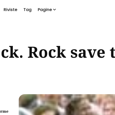
Riviste
Tag
Pagine
a
ck. Rock save 
erme