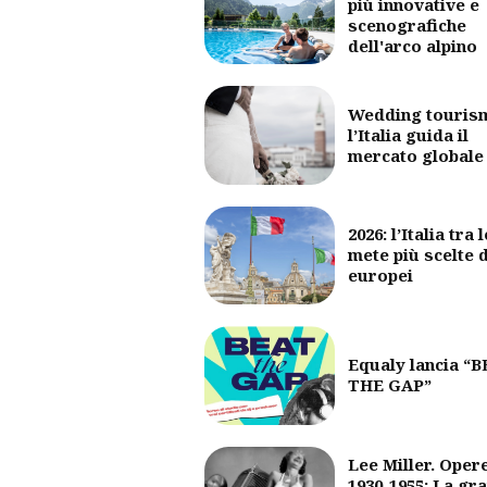
più innovative e
scenografiche
dell'arco alpino
Wedding touris
l’Italia guida il
mercato globale
2026: l’Italia tra l
mete più scelte 
europei
Equaly lancia “
THE GAP”
Lee Miller. Oper
1930-1955: La gr