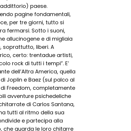
raddittorio) paese.
rivendo pagine fondamentali,
e, per tre giorni, tutto si
a fermarsi. Sotto i suoni,
ghe allucinogene e di migliaia
 soprattutto, liberi. A
co, certo: trentadue artisti,
colo rock di tutti i tempi”. E’
ante dell’Altra America, quella
di Joplin e Baez (sul palco al
no di Freedom, completamente
bili avventure psichedeliche
schitarrate di Carlos Santana,
a tutti al ritmo della sua
condivide e partecipa alla
 che guarda le loro chitarre