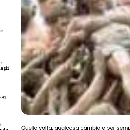
m:
e
dagli
BEAT
e
Quella volta, qualcosa cambiò e per sempr
ande