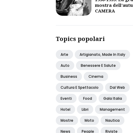
mostra dell’aut
CAMERA
Topics popolari
Arte
Artigianato, Made In Italy
Auto
Benessere E Salute
Business
Cinema
Cultura E Spettacolo
Dal Web
Eventi
Food
Gala Italia
Hotel
Libri
Management
Mostre
Moto
Nautica
News
People
Riviste