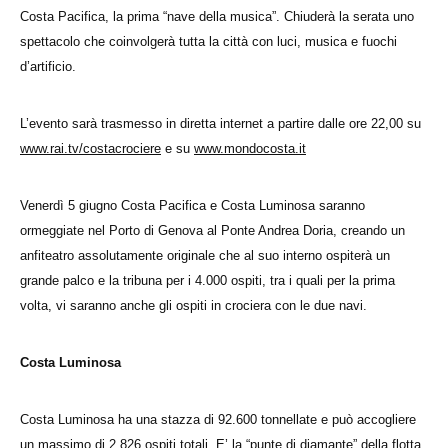
Costa Pacifica, la prima “nave della musica”. Chiuderà la serata uno
spettacolo che coinvolgerà tutta la città con luci, musica e fuochi
d’artificio.
L’evento sarà trasmesso in diretta internet a partire dalle ore 22,00 su
www.rai.tv/costacrociere
e su
www.mondocosta.it
Venerdì 5 giugno Costa Pacifica e Costa Luminosa saranno
ormeggiate nel Porto di Genova al Ponte Andrea Doria, creando un
anfiteatro assolutamente originale che al suo interno ospiterà un
grande palco e la tribuna per i 4.000 ospiti, tra i quali per la prima
volta, vi saranno anche gli ospiti in crociera con le due navi.
Costa Luminosa
Costa Luminosa ha una stazza di 92.600 tonnellate e può accogliere
un massimo di 2.826 ospiti totali. E’ la “punte di diamante” della flotta,