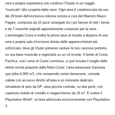
vera e propria esperienza che conduce l’Ospite in un viaggio
“musicale” alla scoperta della nave. Ogni area è caratterizzata da uno
dei 29 brani dell’esclusiva colonna sonora a cura del Maestro Mauro
Pagani, composta da 22 pezzi arrangiati tra i più famosi di tutti i tempi
e da 7 musiche originali appositamente composte per la nave.
L’ammiraglia Costa è inoltre la prima nave al mondo a disporre di una
vera e propria sala d’incisione dotata delle apparecchiature più
sofisticate, dove gli Ospiti potranno cantare la loro canzone preferita
su una base musicale e registrarla su un cd ricordo. A bordo di Costa
Pacifica, così come di Costa Luminosa, si può trovare il meglio delle
ultime novità proposte dalla flotta Costa: l’area benessere Samsara
spa (oltre 6.000 m²), che comprende centro benessere, comode
cabine con accesso diretto all’area e un ristorante dedicato;
simulatore di auto da GP; area piscina centrale, su due ponti, con
copertura mobile di cristallo e megaschermo da 18 m². E inoltre il
Playstation World”, un’area attrezzata esclusivamente con Playstation
3.