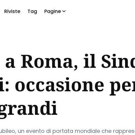
Riviste
Tag
Pagine
a
 a Roma, il Si
i: occasione pe
grandi
Giubileo, un evento di portata mondiale che rappr