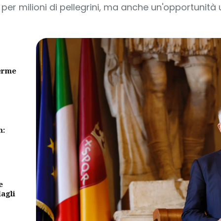
 per milioni di pellegrini, ma anche un'opportunità u
erme
m:
e
dagli