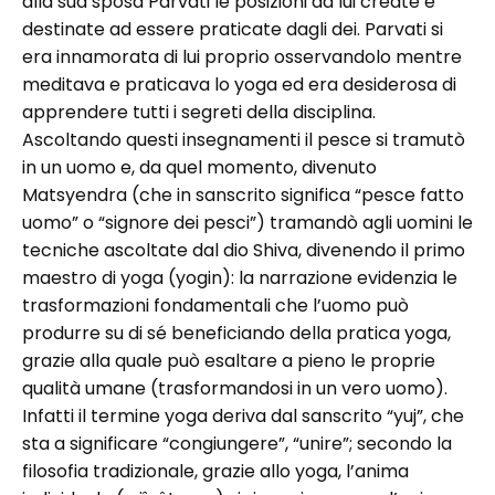
alla sua sposa Parvati le posizioni da lui create e
destinate ad essere praticate dagli dei. Parvati si
era innamorata di lui proprio osservandolo mentre
meditava e praticava lo yoga ed era desiderosa di
apprendere tutti i segreti della disciplina.
Ascoltando questi insegnamenti il pesce si tramutò
in un uomo e, da quel momento, divenuto
Matsyendra (che in sanscrito significa “pesce fatto
uomo” o “signore dei pesci”) tramandò agli uomini le
tecniche ascoltate dal dio Shiva, divenendo il primo
maestro di yoga (yogin): la narrazione evidenzia le
trasformazioni fondamentali che l’uomo può
produrre su di sé beneficiando della pratica yoga,
grazie alla quale può esaltare a pieno le proprie
qualità umane (trasformandosi in un vero uomo).
Infatti il termine yoga deriva dal sanscrito “yuj”, che
sta a significare “congiungere”, “unire”; secondo la
filosofia tradizionale, grazie allo yoga, l’anima