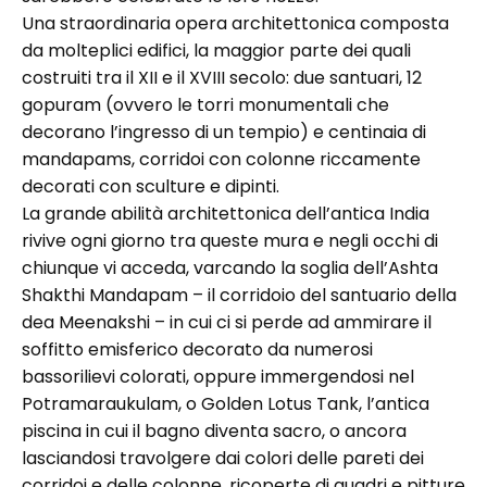
Una straordinaria opera architettonica composta
da molteplici edifici, la maggior parte dei quali
costruiti tra il XII e il XVIII secolo: due santuari, 12
gopuram (ovvero le torri monumentali che
decorano l’ingresso di un tempio) e centinaia di
mandapams, corridoi con colonne riccamente
decorati con sculture e dipinti.
La grande abilità architettonica dell’antica India
rivive ogni giorno tra queste mura e negli occhi di
chiunque vi acceda, varcando la soglia dell’Ashta
Shakthi Mandapam – il corridoio del santuario della
dea Meenakshi – in cui ci si perde ad ammirare il
soffitto emisferico decorato da numerosi
bassorilievi colorati, oppure immergendosi nel
Potramaraukulam, o Golden Lotus Tank, l’antica
piscina in cui il bagno diventa sacro, o ancora
lasciandosi travolgere dai colori delle pareti dei
corridoi e delle colonne, ricoperte di quadri e pitture